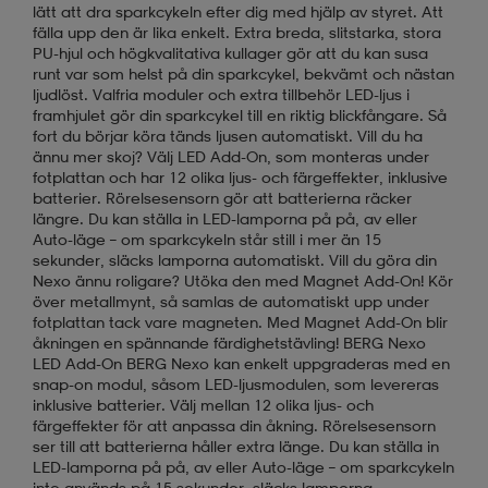
lätt att dra sparkcykeln efter dig med hjälp av styret. Att
fälla upp den är lika enkelt. Extra breda, slitstarka, stora
PU-hjul och högkvalitativa kullager gör att du kan susa
runt var som helst på din sparkcykel, bekvämt och nästan
ljudlöst. Valfria moduler och extra tillbehör LED-ljus i
framhjulet gör din sparkcykel till en riktig blickfångare. Så
fort du börjar köra tänds ljusen automatiskt. Vill du ha
ännu mer skoj? Välj LED Add-On, som monteras under
fotplattan och har 12 olika ljus- och färgeffekter, inklusive
batterier. Rörelsesensorn gör att batterierna räcker
längre. Du kan ställa in LED-lamporna på på, av eller
Auto-läge – om sparkcykeln står still i mer än 15
sekunder, släcks lamporna automatiskt. Vill du göra din
Nexo ännu roligare? Utöka den med Magnet Add-On! Kör
över metallmynt, så samlas de automatiskt upp under
fotplattan tack vare magneten. Med Magnet Add-On blir
åkningen en spännande färdighetstävling! BERG Nexo
LED Add-On BERG Nexo kan enkelt uppgraderas med en
snap-on modul, såsom LED-ljusmodulen, som levereras
inklusive batterier. Välj mellan 12 olika ljus- och
färgeffekter för att anpassa din åkning. Rörelsesensorn
ser till att batterierna håller extra länge. Du kan ställa in
LED-lamporna på på, av eller Auto-läge – om sparkcykeln
inte används på 15 sekunder, släcks lamporna