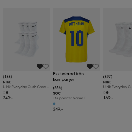
Exkluderad från
(188)
(897)
kampanjer
NIKE
NIKE
U Nk Everyday Cush Crew
U Nk Everyday C
(656)
6pr-Bd
3pr
SOC
249:-
169:-
J Supporter Name T
249:-