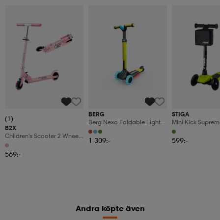
BERG
STIGA
(1)
Berg Nexo Foldable Lights
Mini Kick Suprem
B2X
Led-Deck
Children's Scooter 2 Wheel
1 309:-
599:-
Kick Scooter With Flashing
Wheels Stand And Cruise
569:-
Toddler Toy Pink
Andra köpte även