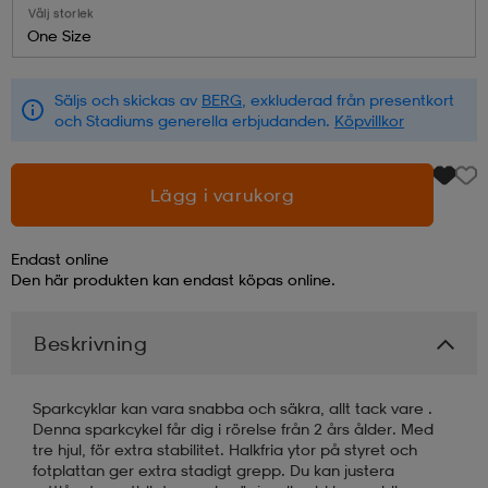
Välj storlek
One Size
läder
lbehör
r
lbehör
kläder
Säljs och skickas av
BERG
, exkluderad från presentkort
och Stadiums generella erbjudanden.
Köpvillkor
asögon
äder
r
Lägg i varukorg
r
s
Endast online
Den här produkten kan endast köpas online.
äder
ård
äder
Beskrivning
s
s
Sparkcyklar kan vara snabba och säkra, allt tack vare .
Denna sparkcykel får dig i rörelse från 2 års ålder. Med
tre hjul, för extra stabilitet. Halkfria ytor på styret och
ård
ård
fotplattan ger extra stadigt grepp. Du kan justera