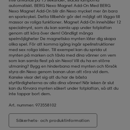
automatiskt. BERG Nexo Magnet Add-On Med BERG
Nexo Magnet Add-On blir din Nexo mycket mer än bara
en sparkcykel. Detta tillbehör gör det möjligt att lägga till
massor av roliga funktioner. Magnet Add-On innehåller 12
specialmynt, som du kan samla upp under fotplattan
genom att köra över dem! Oändligt många
spelmöjligheter De magnetiska mynten låter dig skapa
olika spel. För att komma igång ingår spelinstruktioner
med sex roliga idéer. Till exempel kan du sprida ut
mynten på marken och tävla med dina vänner om vem
som kan samla flest på sin Nexo! Vill du ha en större
utmaning? Bygg en hinderbana med mynten och försök
styra din Nexo genom banan utan att röra vid dem.
Kanske visar det sig att du har de bästa
styrfärdigheterna av alla dina vänner! När leken är slut
kan du förvara mynten säkert under fotplattan, så att du
inte tappar bort dem.
Art. nummer: 973558102
Säkerhets- och produktinformation