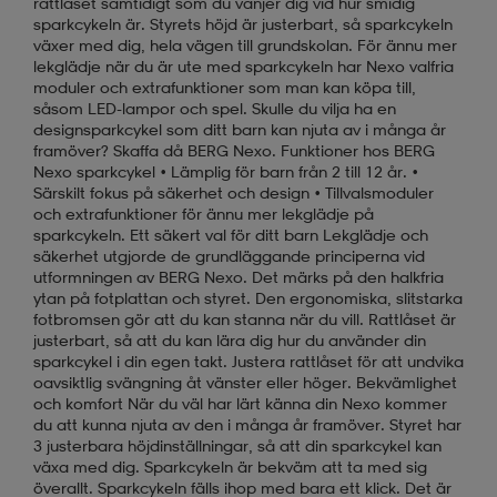
rattlåset samtidigt som du vänjer dig vid hur smidig
sparkcykeln är. Styrets höjd är justerbart, så sparkcykeln
växer med dig, hela vägen till grundskolan. För ännu mer
lekglädje när du är ute med sparkcykeln har Nexo valfria
moduler och extrafunktioner som man kan köpa till,
såsom LED-lampor och spel. Skulle du vilja ha en
designsparkcykel som ditt barn kan njuta av i många år
framöver? Skaffa då BERG Nexo. Funktioner hos BERG
Nexo sparkcykel • Lämplig för barn från 2 till 12 år. •
Särskilt fokus på säkerhet och design • Tillvalsmoduler
och extrafunktioner för ännu mer lekglädje på
sparkcykeln. Ett säkert val för ditt barn Lekglädje och
säkerhet utgjorde de grundläggande principerna vid
utformningen av BERG Nexo. Det märks på den halkfria
ytan på fotplattan och styret. Den ergonomiska, slitstarka
fotbromsen gör att du kan stanna när du vill. Rattlåset är
justerbart, så att du kan lära dig hur du använder din
sparkcykel i din egen takt. Justera rattlåset för att undvika
oavsiktlig svängning åt vänster eller höger. Bekvämlighet
och komfort När du väl har lärt känna din Nexo kommer
du att kunna njuta av den i många år framöver. Styret har
3 justerbara höjdinställningar, så att din sparkcykel kan
växa med dig. Sparkcykeln är bekväm att ta med sig
överallt. Sparkcykeln fälls ihop med bara ett klick. Det är