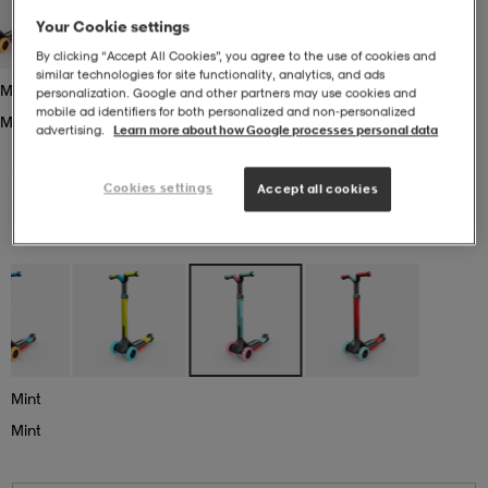
Your Cookie settings
r & pannband
tskor
läder
tskor
r
ngsskor
By clicking “Accept All Cookies”, you agree to the use of cookies and
similar technologies for site functionality, analytics, and ads
Mint
personalization. Google and other partners may use cookies and
mobile ad identifiers for both personalized and non‑personalized
Mint
kar & vantar
skor
ukar
skor
kar & vantar
kor
advertising.
Learn more about how Google processes personal data
BERG
Berg Nexo Foldable Lights Led-Deck
Cookies settings
Accept all cookies
1 309:-
ukar
sskor
ställ
sskor
ukar
lbehör
ställ
stövlar
por
stövlar
ställ
er
por
ler
kläder
ler
läder
Mint
Mint
kläder
ngskor
asögon
ngskor
por