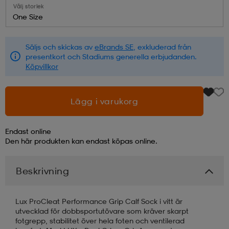
Välj storlek
One Size
läder
lbehör
r
lbehör
kläder
Säljs och skickas av
eBrands SE
, exkluderad från
presentkort och Stadiums generella erbjudanden.
asögon
äder
r
Köpvillkor
r
s
Lägg i varukorg
Endast online
äder
ård
äder
Den här produkten kan endast köpas online.
Beskrivning
s
s
Lux ProCleat Performance Grip Calf Sock i vitt är
utvecklad för dobbsportutövare som kräver skarpt
ård
ård
fotgrepp, stabilitet över hela foten och ventilerad