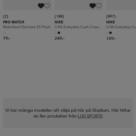
(2)
(188)
(897)
PRO MATCH
NIKE
NIKE
Matchkort Domare 25-Pack
U Nk Everyday Cush Crew
U Nk Everyday C
6pr-Bd
3pr
79:-
249:-
169:-
Vi har många modeller att välja på här på Stadium. Här hittar
du fler produkter från
LUX SPORTS