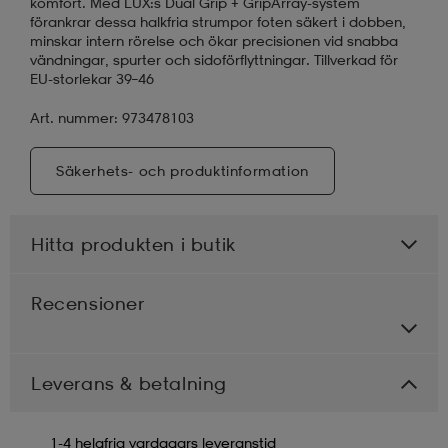
komfort. Med LUX:s Dual Grip + GripArray-system
förankrar dessa halkfria strumpor foten säkert i dobben,
minskar intern rörelse och ökar precisionen vid snabba
vändningar, spurter och sidoförflyttningar. Tillverkad för
EU-storlekar 39–46
Art. nummer: 973478103
Säkerhets- och produktinformation
Hitta produkten i butik
Recensioner
Leverans & betalning
1-4 helgfria vardagars leveranstid