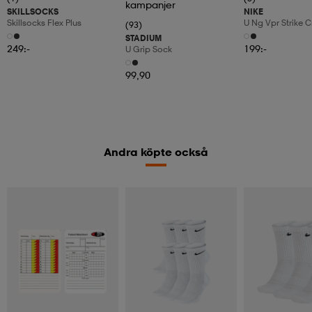
kampanjer
SKILLSOCKS
NIKE
Skillsocks Flex Plus
U Ng Vpr Strike
(93)
STADIUM
249:-
199:-
U Grip Sock
99,90
Andra köpte också