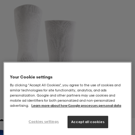
-BH
ngsskor
öjor & skjortor
ngsskor
ingsskor
ar
ingsskor
n
ingsskor
ts & toppar
or
n
kor
kor
öjor & skjortor
usskor
Your Cookie settings
öjor & skjortor
skor
r
skor
n
tskor
By clicking “Accept All Cookies”, you agree to the use of cookies and
similar technologies for site functionality, analytics, and ads
personalization. Google and other partners may use cookies and
mobile ad identifiers for both personalized and non‑personalized
 & klänningar
or
r & pannband
or
 & klänningar
-/Tennisskor
advertising.
Learn more about how Google processes personal data
1
/
1
Cookies settings
Accept all cookies
r
andy-/Handbollsskor
kar & vantar
andy-/Handbollsskor
ller
ler