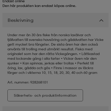
Endast online
Den här produkten kan endast köpas online.
läder
lbehör
r
lbehör
kläder
Beskrivning
asögon
äder
r
Under mer än 30 års fiske från norska laxälvar och
fjällvatten till svenska havsöring och gäddvatten har Vicke
gett mycket bra fångster. De sista åren har den också
r
s
använts till trolling med utmärkt resultat. Fiska med
originalet som har den rätta Vickegången. • Lättkastad
med lockande gång i alla farter • Vickar även när den
sjunker • Kan spinnas, jerkas eller trollas • Perfekt till
äder
ård
äder
öring, lax, gädda och gös • Finns i massor av läckra
färger och i vikterna 10, 15, 18, 20, 30, 40 och 60 gram
Art. nummer: 928268101
s
s
Säkerhets- och produktinformation
ård
ård