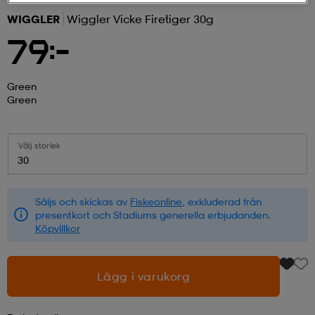
WIGGLER
Wiggler Vicke Firetiger 30g
r & pannband
tskor
läder
tskor
r
ngsskor
79:-
kar & vantar
skor
ukar
skor
kar & vantar
kor
Green
Green
ukar
sskor
ställ
sskor
ukar
lbehör
Välj storlek
30
ställ
stövlar
por
stövlar
ställ
er
Säljs och skickas av
Fiskeonline
, exkluderad från
presentkort och Stadiums generella erbjudanden.
Köpvillkor
por
ler
kläder
ler
läder
Lägg i varukorg
kläder
ngskor
asögon
ngskor
por