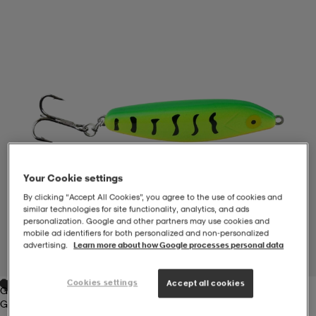
-BH
ngsskor
öjor & skjortor
ngsskor
ingsskor
ar
ingsskor
n
ingsskor
ts & toppar
or
n
kor
kor
öjor & skjortor
usskor
Your Cookie settings
öjor & skjortor
skor
r
skor
n
tskor
By clicking “Accept All Cookies”, you agree to the use of cookies and
similar technologies for site functionality, analytics, and ads
personalization. Google and other partners may use cookies and
mobile ad identifiers for both personalized and non‑personalized
 & klänningar
or
r & pannband
or
 & klänningar
-/Tennisskor
advertising.
Learn more about how Google processes personal data
1
/
1
Cookies settings
Accept all cookies
Green
r
andy-/Handbollsskor
kar & vantar
andy-/Handbollsskor
ller
ler
Green