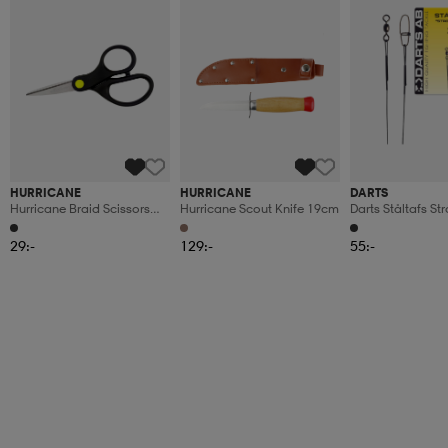
HURRICANE
HURRICANE
DARTS
Hurricane Braid Scissors
Hurricane Scout Knife 19cm
Darts Ståltafs S
13cm
15cm
29:-
129:-
55:-