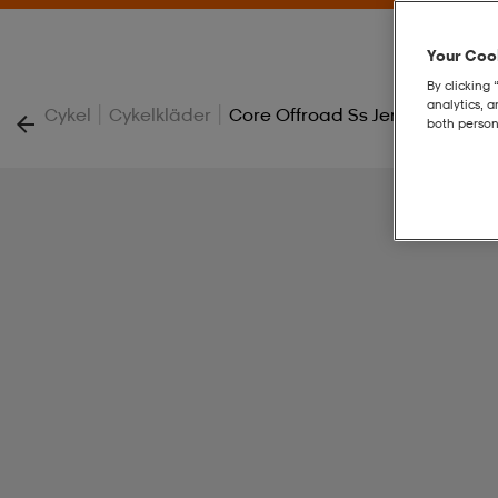
Your Cook
By clicking 
analytics, 
|
|
Cykel
Cykelkläder
Core Offroad Ss Jersey W
both person