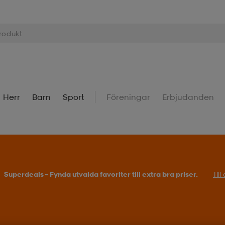
Herr
Barn
Sport
Föreningar
Erbjudanden
lda favoriter till extra bra priser.
Till erbjudandet