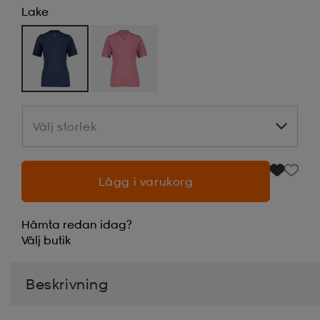
Lake
Välj storlek
Välj storlek
Lägg i varukorg
Hämta redan idag?
Välj
butik
Beskrivning