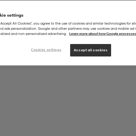
ie settings
“Accept All Cookies”, you agree to the use of cookies and similar technologies for sit
and ads personalization. Google and other partners may use cookies and mobile ad id
alized and non‑personalized advertising.
Learn more about how Google processes
Cookies settings
Accept all cookies