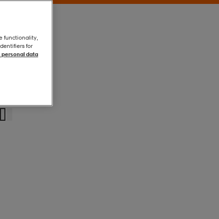
e functionality,
entifiers for
 personal data
Lake
Lake