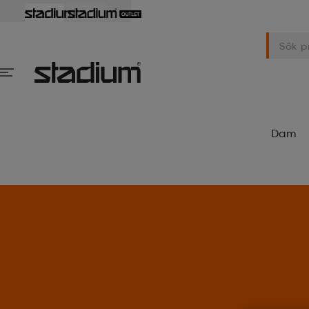
Dam
Superdeals – Fynda utva