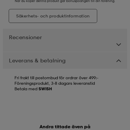
När du köper denna produkt går bonuspoängen till din förening.
Säkerhets- och produktinformation
Recensioner
Leverans & betalning
Fri frakt till postombud för ordrar över 499:-
Föreningsprodukt, 3-8 dagars leveranstid
Betala med
SWISH
Andra tittade även på