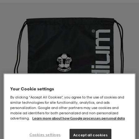
-BH
ngsskor
öjor & skjortor
ngsskor
ingsskor
ar
ingsskor
n
ingsskor
ts & toppar
or
n
kor
kor
öjor & skjortor
usskor
öjor & skjortor
skor
r
skor
n
tskor
Your Cookie settings
By clicking “Accept All Cookies”, you agree to the use of cookies and
similar technologies for site functionality, analytics, and ads
 & klänningar
or
r & pannband
or
 & klänningar
-/Tennisskor
personalization. Google and other partners may use cookies and
mobile ad identifiers for both personalized and non‑personalized
advertising.
Learn more about how Google processes personal data
r
andy-/Handbollsskor
kar & vantar
andy-/Handbollsskor
ller
ler
1
/
2
Cookies settings
Accept all cookies