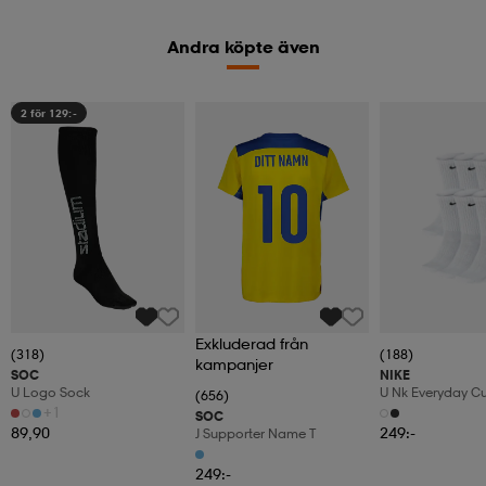
Andra köpte även
2 för 129:-
Exkluderad från
(318)
(188)
kampanjer
SOC
NIKE
U Logo Sock
U Nk Everyday C
(656)
6pr-Bd
+1
SOC
89,90
249:-
J Supporter Name T
249:-