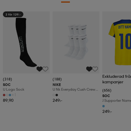
2 för 129:-
Exkluderad frå
(318)
(188)
kampanjer
SOC
NIKE
U Logo Sock
U Nk Everyday Cush Crew
(656)
6pr-Bd
+1
SOC
89,90
249:-
J Supporter Nam
249:-