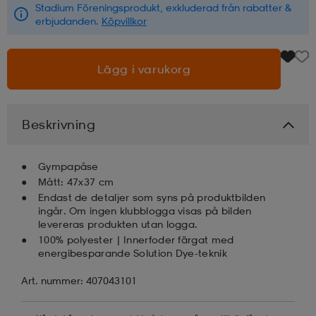
Stadium Föreningsprodukt, exkluderad från rabatter &
erbjudanden.
Köpvillkor
läder
lbehör
r
lbehör
kläder
Lägg i varukorg
asögon
äder
r
Beskrivning
r
s
Gympapåse
Mått: 47x37 cm
äder
ård
äder
Endast de detaljer som syns på produktbilden
ingår. Om ingen klubblogga visas på bilden
levereras produkten utan logga.
100% polyester | Innerfoder färgat med
s
s
energibesparande Solution Dye-teknik
Art. nummer: 407043101
ård
ård